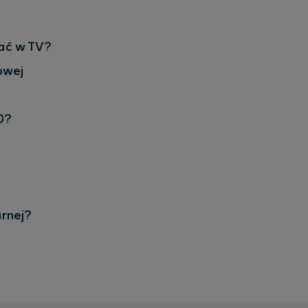
dać w TV?
owej
D?
arnej?