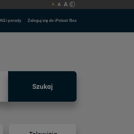
A
A
A
AQ i porady
Zaloguj się do iPolsat Box
Szukaj