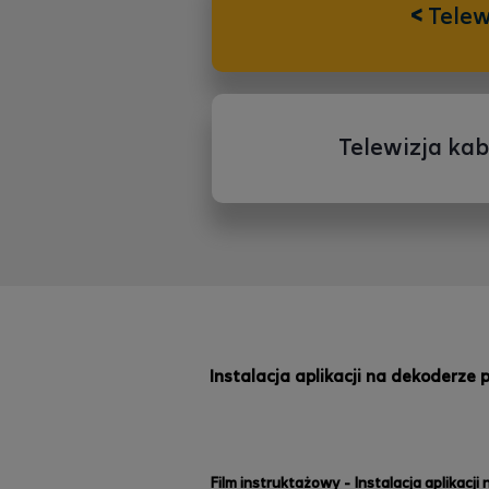
<
Telew
Telewizja ka
Instalacja aplikacji na dekoderze 
Film instruktażowy - Instalacja aplikacj