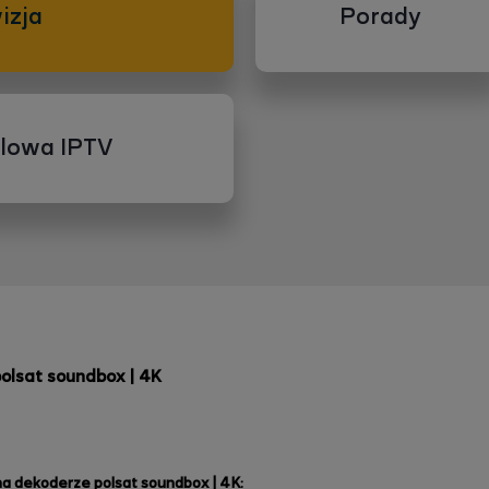
izja
Porady
blowa IPTV
polsat soundbox | 4K
i na dekoderze polsat soundbox | 4K: