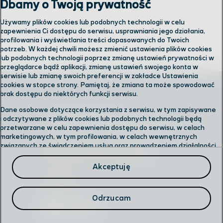
Dbamy o Twoją prywatność
Używamy plików cookies lub podobnych technologii w celu
zapewnienia Ci dostępu do serwisu, usprawniania jego działania,
profilowania i wyświetlania treści dopasowanych do Twoich
potrzeb. W każdej chwili możesz zmienić ustawienia plików cookies
lub podobnych technologii poprzez zmianę ustawień prywatności w
przeglądarce bądź aplikacji, zmianę ustawień swojego konta w
serwisie lub zmianę swoich preferencji w zakładce Ustawienia
cookies w stopce strony. Pamiętaj, że zmiana ta może spowodować
brak dostępu do niektórych funkcji serwisu.
Dane osobowe dotyczące korzystania z serwisu, w tym zapisywane
Skontaktuj się z nami
i odczytywane z plików cookies lub podobnych technologii będą
przetwarzane w celu zapewnienia dostępu do serwisu, w celach
marketingowych, w tym profilowania, w celach wewnętrznych
związanych ze świadczeniem usług oraz prowadzeniem działalności
Odwiedź nas w salonie
gospodarczej, w tym dowodowych, analitycznych i statystycznych,
wykrywania i eliminowania nadużyć oraz w celu wykonywania
Akceptuję
obowiązków wynikających z przepisów prawa. Administratorem
Infolinia
Twoich danych jest
Cyfrowy Polsat S.A.
Przysługuje Ci prawo do dostępu do danych, ich usunięcia,
Odrzucam
ograniczenia przetwarzania, przenoszenia, sprzeciwu, sprostowania
oraz cofnięcia zgód w każdym czasie.