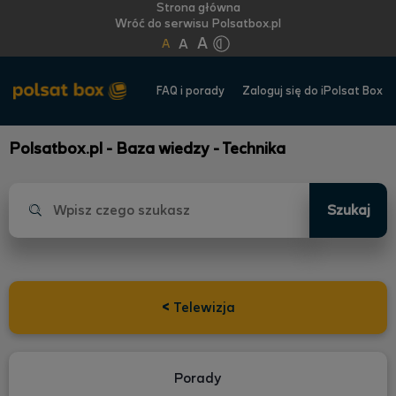
Strona główna
Wróć do serwisu Polsatbox.pl
A
A
A
FAQ i porady
Zaloguj się do iPolsat Box
Polsatbox.pl - Baza wiedzy - Technika
Szukaj
<
Telewizja
Porady