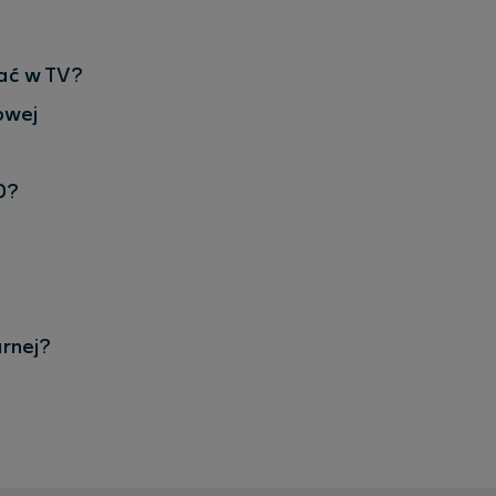
dać w TV?
owej
D?
arnej?