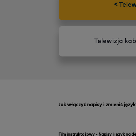
<
Telew
Telewizja ka
Jak włączyć napisy i zmienić języ
Film instruktażowy - Napisy i język na 