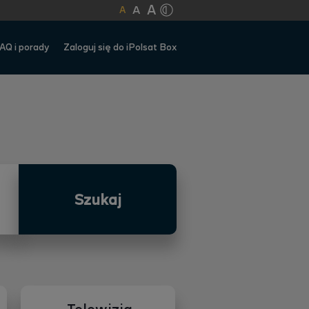
A
A
A
AQ i porady
Zaloguj się do iPolsat Box
Szukaj