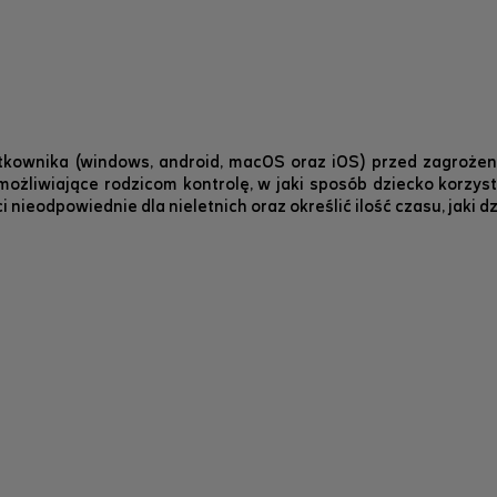
ytkownika (windows, android, macOS oraz iOS) przed zagrożen
liwiające rodzicom kontrolę, w jaki sposób dziecko korzysta
ieodpowiednie dla nieletnich oraz określić ilość czasu, jaki d