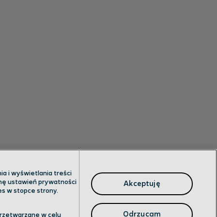
a i wyświetlania treści
anę ustawień prywatności
Akceptuję
es w stopce strony.
Odrzucam
przetwarzane w celu