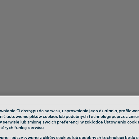
ienia Ci dostępu do serwisu, usprawniania jego działania, profilowani
ić ustawienia plików cookies lub podobnych technologii poprzez zmi
w serwisie lub zmianę swoich preferencji w zakładce Ustawienia cooki
órych funkcji serwisu.
ane i odczytywane z plików cookies lub podobnych technologii będą 