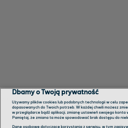
Dbamy o Twoją prywatność
Używamy plików cookies lub podobnych technologii w celu zapewn
dopasowanych do Twoich potrzeb. W każdej chwili możesz zmien
w przeglądarce bądź aplikacji, zmianę ustawień swojego konta 
Pamiętaj, że zmiana ta może spowodować brak dostępu do niekt
Dane osobowe dotyczące korzystania z serwisu, w tym zapisyw