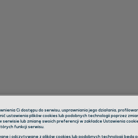
ienia Ci dostępu do serwisu, usprawniania jego działania, profilowani
ić ustawienia plików cookies lub podobnych technologii poprzez zmi
w serwisie lub zmianę swoich preferencji w zakładce Ustawienia cooki
órych funkcji serwisu.
ane i odczytywane z plików cookies lub podobnych technologii będą 