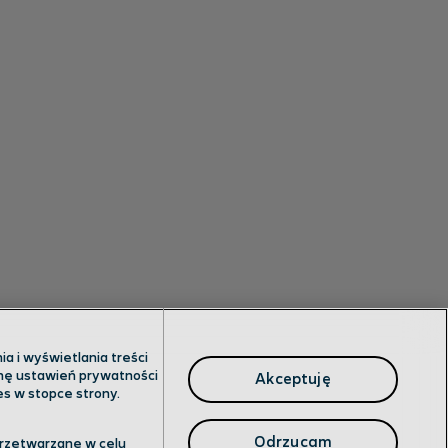
a i wyświetlania treści
anę ustawień prywatności
Akceptuję
es w stopce strony.
Odrzucam
przetwarzane w celu