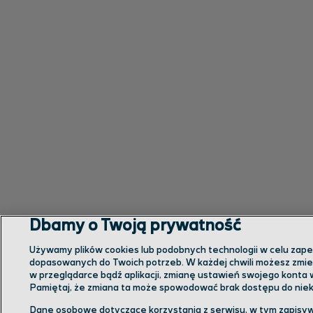
Dbamy o Twoją prywatność
Używamy plików cookies lub podobnych technologii w celu zapewn
dopasowanych do Twoich potrzeb. W każdej chwili możesz zmien
w przeglądarce bądź aplikacji, zmianę ustawień swojego konta 
Pamiętaj, że zmiana ta może spowodować brak dostępu do niekt
Dane osobowe dotyczące korzystania z serwisu, w tym zapisyw