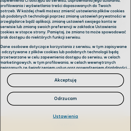
zapewnienia Ci dostępu do serwisu, usprawniania jego działania,
tylko dwie kreski, użyj anteny z domowego zestawu.
profilowania i wyświetlania treści dopasowanych do Twoich
Podłącz ją do gniazda antenowego i wystaw za okno.
potrzeb. W każdej chwili możesz zmienić ustawienia plików cookies
lub podobnych technologii poprzez zmianę ustawień prywatności w
Możesz poprawić zasięg i zwiększyć prędkość transmisji,
przeglądarce bądź aplikacji, zmianę ustawień swojego konta w
stosując antenę zewnętrzną. Ma ona długi kabel, co
serwisie lub zmianę swoich preferencji w zakładce Ustawienia
pozwala na jej optymalny montaż na zewnątrz budynku.
cookies w stopce strony. Pamiętaj, że zmiana ta może spowodować
brak dostępu do niektórych funkcji serwisu.
Jeśli chcesz korzystać w domu z więcej niż jednego
komputera podłączonego do Internetu, użyj routera.
Dane osobowe dotyczące korzystania z serwisu, w tym zapisywane
i odczytywane z plików cookies lub podobnych technologii będą
przetwarzane w celu zapewnienia dostępu do serwisu, w celach
marketingowych, w tym profilowania, w celach wewnętrznych
związanych ze świadczeniem usług oraz prowadzeniem działalności
gospodarczej, w tym dowodowych, analitycznych i statystycznych,
wykrywania i eliminowania nadużyć oraz w celu wykonywania
Akceptuję
obowiązków wynikających z przepisów prawa. Administratorem
Twoich danych jest
Cyfrowy Polsat S.A.
Przysługuje Ci prawo do dostępu do danych, ich usunięcia,
Odrzucam
ograniczenia przetwarzania, przenoszenia, sprzeciwu, sprostowania
oraz cofnięcia zgód w każdym czasie.
Ustawienia
Szczegółowe informacje dotyczące przetwarzania danych oraz
Powrót
przysługujących Ci uprawnień, informacje dotyczące plików cookies
lub podobnych technologii, w tym dotyczące możliwości zarządzania