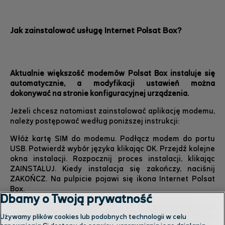
Jak zainstalować usługę Internet Polsat Box?
Aktualnie większość modemów Polsat Box instaluje się
automatycznie, a modyfikacji ustawień można
dokonywać na stronie konfiguracyjnej urządzenia.
Jeżeli chcesz natomiast zainstalować aplikację modemu,
należy postępować według poniższej instrukcji:
Włóż kartę SIM do modemu. Podłącz modem do portu
USB. Potwierdź wybór języka klikając OK. Przejdź kolejne
okna instalacji. Rozpocznij proces instalacji, klikając
ZAINSTALUJ. Kiedy instalacja się zakończy, naciśnij
ZAKOŃCZ. Na pulpicie pojawi się ikona Internet Polsat
Box.
Dbamy o Twoją prywatność
Kliknij ją dwukrotnie, by uruchomić. W lewym dolnym rogu
sprawdź siłę sygnału. Jeśli sygnał jest zbyt słaby, np.
Używamy plików cookies lub podobnych technologii w celu