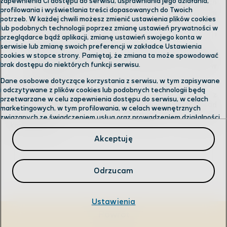
zapewnienia Ci dostępu do serwisu, usprawniania jego działania,
Telefonicznie poprzez upoważnionych
profilowania i wyświetlania treści dopasowanych do Twoich
przedstawicieli oraz automatyczny system obsługi
potrzeb. W każdej chwili możesz zmienić ustawienia plików cookies
osoby dzwoniącej (tzw. IVR).
lub podobnych technologii poprzez zmianę ustawień prywatności w
Pisemnie m.in. poprzez przesyłki pocztowe i
przeglądarce bądź aplikacji, zmianę ustawień swojego konta w
kurierskie.
serwisie lub zmianę swoich preferencji w zakładce Ustawienia
Bezpośrednio poprzez Przedstawicieli Handlowych
cookies w stopce strony. Pamiętaj, że zmiana ta może spowodować
brak dostępu do niektórych funkcji serwisu.
oraz przedstawicieli Autoryzowanych Punktów
Sprzedaży
Dane osobowe dotyczące korzystania z serwisu, w tym zapisywane
i odczytywane z plików cookies lub podobnych technologii będą
Cyfrowy Polsat S.A. prowadzi komunikację z
przetwarzane w celu zapewnienia dostępu do serwisu, w celach
zachowaniem wymogów prawa, z uwzględnieniem zasad
marketingowych, w tym profilowania, w celach wewnętrznych
obowiązujących dla poszczególnych sposobów
związanych ze świadczeniem usług oraz prowadzeniem działalności
komunikacji.
gospodarczej, w tym dowodowych, analitycznych i statystycznych,
wykrywania i eliminowania nadużyć oraz w celu wykonywania
Akceptuję
obowiązków wynikających z przepisów prawa. Administratorem
Twoich danych jest
Cyfrowy Polsat S.A.
Przysługuje Ci prawo do dostępu do danych, ich usunięcia,
Odrzucam
ograniczenia przetwarzania, przenoszenia, sprzeciwu, sprostowania
oraz cofnięcia zgód w każdym czasie.
Ustawienia
Szczegółowe informacje dotyczące przetwarzania danych oraz
Powrót
przysługujących Ci uprawnień, informacje dotyczące plików cookies
lub podobnych technologii, w tym dotyczące możliwości zarządzania