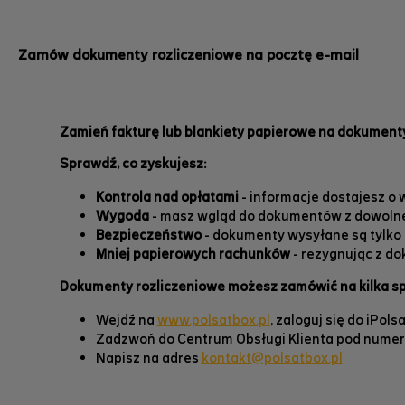
Zamów dokumenty rozliczeniowe na pocztę e-mail
Zamień fakturę lub blankiety papierowe na dokumenty
Sprawdź, co zyskujesz:
Kontrola nad opłatami
- informacje dostajesz o w
Wygoda
- masz wgląd do dokumentów z dowolneg
Bezpieczeństwo
- dokumenty wysyłane są tylko n
Mniej papierowych rachunków
- rezygnując z d
Dokumenty rozliczeniowe możesz zamówić na kilka s
Wejdź na
www.polsatbox.pl
, zaloguj się do iPo
Zadzwoń do Centrum Obsługi Klienta pod numer
Napisz na adres
kontakt@polsatbox.pl