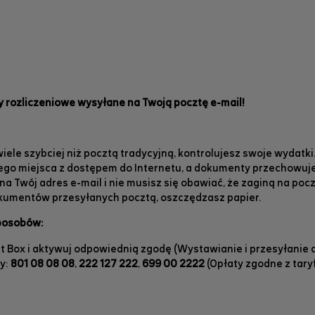
 rozliczeniowe wysyłane na Twoją pocztę e-mail!
iele szybciej niż pocztą tradycyjną, kontrolujesz swoje wydatki
o miejsca z dostępem do Internetu, a dokumenty przechowuje
a Twój adres e-mail i nie musisz się obawiać, że zaginą na pocz
okumentów przesyłanych pocztą, oszczędzasz papier.
posobów:
lsat Box i aktywuj odpowiednią zgodę (Wystawianie i przesyłani
y:
801 08 08 08
,
222 127 222
,
699 00 2222
(Opłaty zgodne z tary