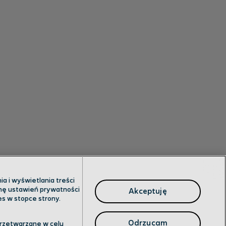
a i wyświetlania treści
anę ustawień prywatności
Akceptuję
es w stopce strony.
Odrzucam
przetwarzane w celu