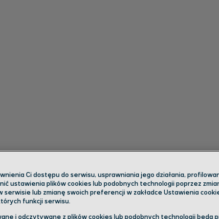
ienia Ci dostępu do serwisu, usprawniania jego działania, profilowani
ić ustawienia plików cookies lub podobnych technologii poprzez zmi
w serwisie lub zmianę swoich preferencji w zakładce Ustawienia cooki
órych funkcji serwisu.
ane i odczytywane z plików cookies lub podobnych technologii będą 