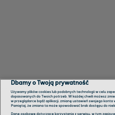
Dbamy o Twoją prywatność
Używamy plików cookies lub podobnych technologii w celu zapewn
dopasowanych do Twoich potrzeb. W każdej chwili możesz zmien
w przeglądarce bądź aplikacji, zmianę ustawień swojego konta 
Pamiętaj, że zmiana ta może spowodować brak dostępu do niekt
Dane osobowe dotyczące korzystania z serwisu, w tym zapisyw