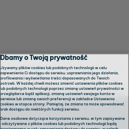
Dbamy o Twoją prywatność
Używamy plików cookies lub podobnych technologii w celu
zapewnienia Ci dostępu do serwisu, usprawniania jego działania,
profilowania i wyświetlania treści dopasowanych do Twoich
potrzeb. W każdej chwili możesz zmienić ustawienia plików cookies
lub podobnych technologii poprzez zmianę ustawień prywatności w
przeglądarce bądź aplikacji, zmianę ustawień swojego konta w
serwisie lub zmianę swoich preferencji w zakładce Ustawienia
cookies w stopce strony. Pamiętaj, że zmiana ta może spowodować
brak dostępu do niektórych funkcji serwisu.
Dane osobowe dotyczące korzystania z serwisu, w tym zapisywane
Skontaktuj się z nami
i odczytywane z plików cookies lub podobnych technologii będą