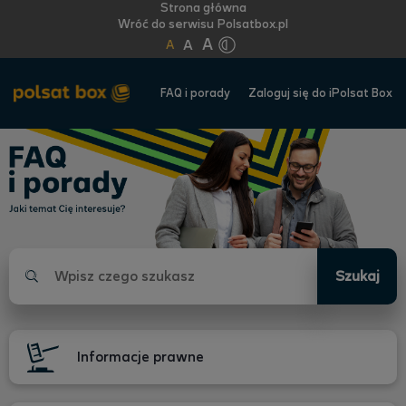
Strona główna
Wróć do serwisu Polsatbox.pl
A
A
A
FAQ i porady
Zaloguj się do iPolsat Box
FAQ
i
porady.
Jaki
temat
Cię
Szukaj
interesuje?
Informacje prawne