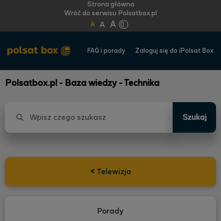
Strona główna
Wróć do serwisu Polsatbox.pl
A
A
A
FAQ i porady
Zaloguj się do iPolsat Box
Polsatbox.pl - Baza wiedzy - Technika
Szukaj
<
Telewizja
Porady