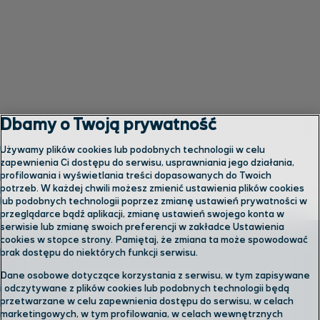
Dbamy o Twoją prywatność
Używamy plików cookies lub podobnych technologii w celu
zapewnienia Ci dostępu do serwisu, usprawniania jego działania,
profilowania i wyświetlania treści dopasowanych do Twoich
potrzeb. W każdej chwili możesz zmienić ustawienia plików cookies
lub podobnych technologii poprzez zmianę ustawień prywatności w
przeglądarce bądź aplikacji, zmianę ustawień swojego konta w
serwisie lub zmianę swoich preferencji w zakładce Ustawienia
cookies w stopce strony. Pamiętaj, że zmiana ta może spowodować
brak dostępu do niektórych funkcji serwisu.
Dane osobowe dotyczące korzystania z serwisu, w tym zapisywane
Skontaktuj się z nami
i odczytywane z plików cookies lub podobnych technologii będą
przetwarzane w celu zapewnienia dostępu do serwisu, w celach
marketingowych, w tym profilowania, w celach wewnętrznych