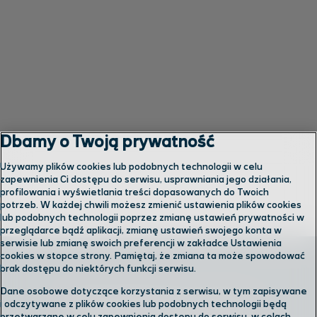
Dbamy o Twoją prywatność
Używamy plików cookies lub podobnych technologii w celu
zapewnienia Ci dostępu do serwisu, usprawniania jego działania,
profilowania i wyświetlania treści dopasowanych do Twoich
potrzeb. W każdej chwili możesz zmienić ustawienia plików cookies
lub podobnych technologii poprzez zmianę ustawień prywatności w
przeglądarce bądź aplikacji, zmianę ustawień swojego konta w
serwisie lub zmianę swoich preferencji w zakładce Ustawienia
cookies w stopce strony. Pamiętaj, że zmiana ta może spowodować
brak dostępu do niektórych funkcji serwisu.
Dane osobowe dotyczące korzystania z serwisu, w tym zapisywane
Skontaktuj się z nami
i odczytywane z plików cookies lub podobnych technologii będą