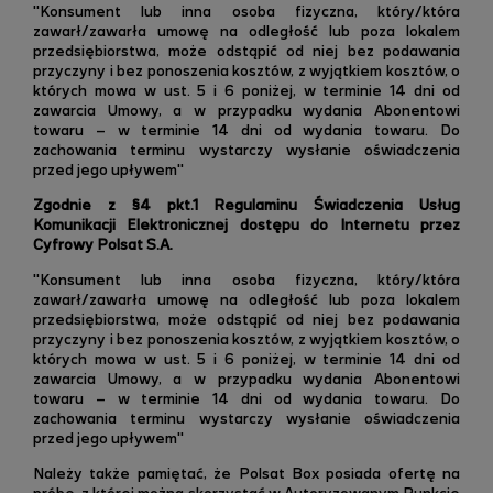
"Konsument lub inna osoba fizyczna, który/która
zawarł/zawarła umowę na odległość lub poza lokalem
przedsiębiorstwa, może odstąpić od niej bez podawania
przyczyny i bez ponoszenia kosztów, z wyjątkiem kosztów, o
których mowa w ust. 5 i 6 poniżej, w terminie 14 dni od
zawarcia Umowy, a w przypadku wydania Abonentowi
towaru – w terminie 14 dni od wydania towaru. Do
zachowania terminu wystarczy wysłanie oświadczenia
przed jego upływem"
Zgodnie z §4 pkt.1 Regulaminu Świadczenia Usług
Komunikacji Elektronicznej dostępu do Internetu przez
Cyfrowy Polsat S.A.
"Konsument lub inna osoba fizyczna, który/która
zawarł/zawarła umowę na odległość lub poza lokalem
przedsiębiorstwa, może odstąpić od niej bez podawania
przyczyny i bez ponoszenia kosztów, z wyjątkiem kosztów, o
których mowa w ust. 5 i 6 poniżej, w terminie 14 dni od
zawarcia Umowy, a w przypadku wydania Abonentowi
towaru – w terminie 14 dni od wydania towaru. Do
zachowania terminu wystarczy wysłanie oświadczenia
przed jego upływem"
Należy także pamiętać, że Polsat Box posiada ofertę na