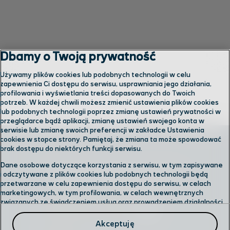
Dbamy o Twoją prywatność
Używamy plików cookies lub podobnych technologii w celu
zapewnienia Ci dostępu do serwisu, usprawniania jego działania,
profilowania i wyświetlania treści dopasowanych do Twoich
potrzeb. W każdej chwili możesz zmienić ustawienia plików cookies
lub podobnych technologii poprzez zmianę ustawień prywatności w
przeglądarce bądź aplikacji, zmianę ustawień swojego konta w
serwisie lub zmianę swoich preferencji w zakładce Ustawienia
cookies w stopce strony. Pamiętaj, że zmiana ta może spowodować
brak dostępu do niektórych funkcji serwisu.
Dane osobowe dotyczące korzystania z serwisu, w tym zapisywane
Skontaktuj się z nami
i odczytywane z plików cookies lub podobnych technologii będą
przetwarzane w celu zapewnienia dostępu do serwisu, w celach
marketingowych, w tym profilowania, w celach wewnętrznych
związanych ze świadczeniem usług oraz prowadzeniem działalności
Odwiedź nas w salonie
gospodarczej, w tym dowodowych, analitycznych i statystycznych,
wykrywania i eliminowania nadużyć oraz w celu wykonywania
Akceptuję