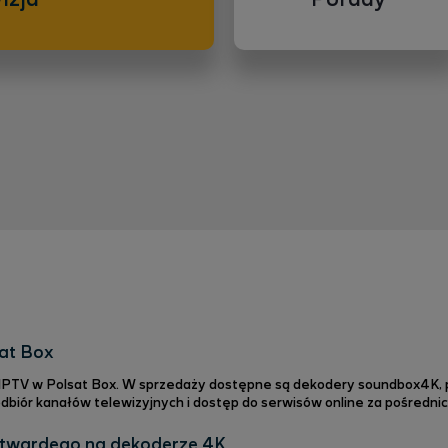
sat Box
i IPTV w Polsat Box. W sprzedaży dostępne są dekodery soundbox4K, po
 odbiór kanałów telewizyjnych i dostęp do serwisów online za pośredn
lewizji jest jeszcze wygodniejsze, a nowe możliwości dekodera, np. g
programów do 7 dni wstecz, cofanie i zat
twardego na dekoderze 4K