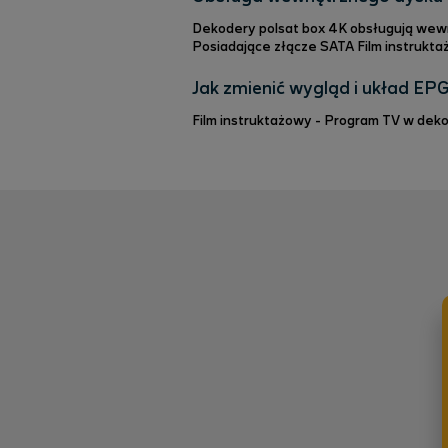
Dekodery polsat box 4K obsługują wewnętrzne dyski twarde o w
Posiadające złącz
Jak zmienić wygląd i układ EP
Film instruktażowy - Program TV w deko