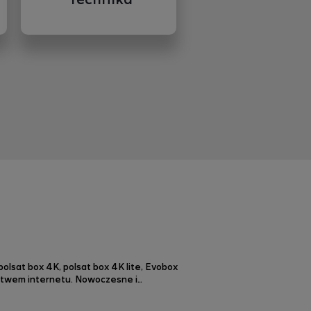
lsat box 4K, polsat box 4K lite, Evobox
ictwem internetu. Nowoczesne i
rupowanie ulubionych programów,