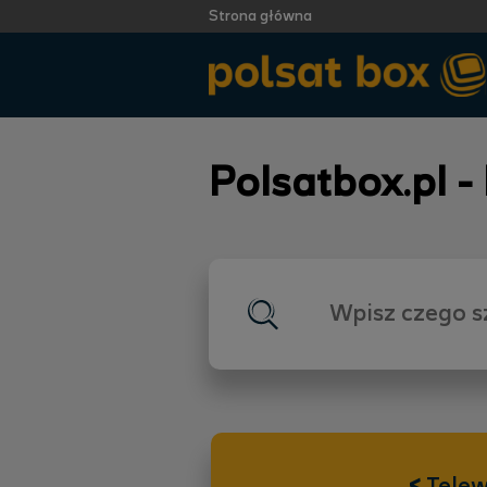
Strona główna
Polsatbox.pl -
<
Telew