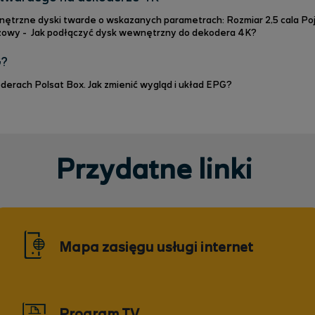
skazanych parametrach: Rozmiar 2,5 cala Pojemności od 16GB do 2TB HDD lub SSD
e SATA Film instruktażowy - Jak podłączyć dysk wewnętrzny do dekodera 4K?
G?
derach Polsat Box. Jak zmienić wygląd i układ EPG?
Przydatne linki
Mapa zasięgu usługi internet
Program TV