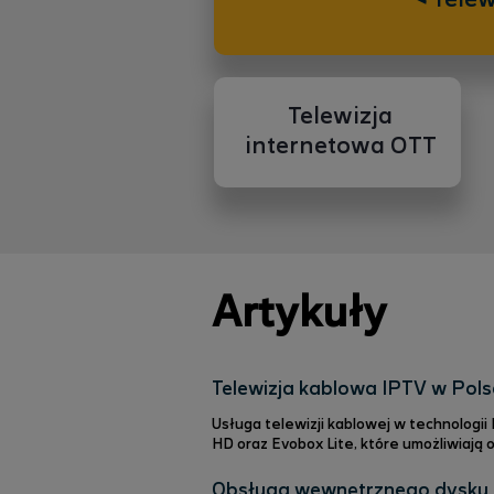
Telewizja
internetowa OTT
Artykuły
Telewizja kablowa IPTV w Pol
Usługa telewizji kablowej w technologi
HD oraz Evobox Lite, które umożliwiają
czytelne menu sprawia, że oglądanie te
zaawansowana wyszukiwarka, oglądanie 
Obsługa wewnętrznego dysku 