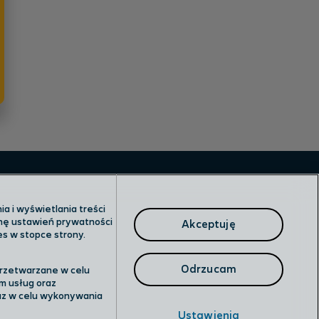
a i wyświetlania treści
anę ustawień prywatności
Akceptuję
es w stopce strony.
Odrzucam
przetwarzane w celu
m usług oraz
raz w celu wykonywania
Ustawienia