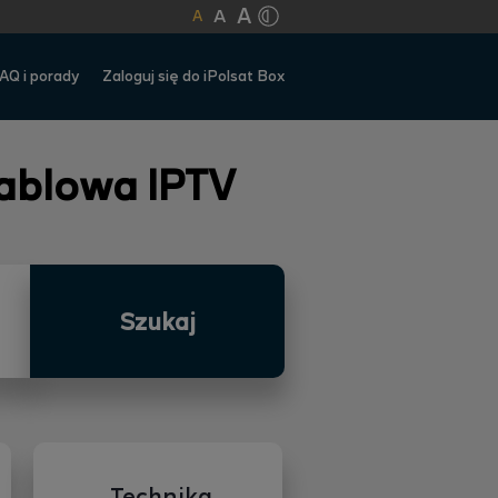
A
A
A
AQ i porady
Zaloguj się do iPolsat Box
kablowa IPTV
Szukaj
Technika