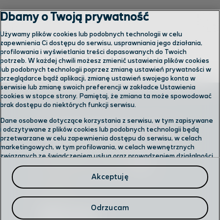
Dbamy o Twoją prywatność
Używamy plików cookies lub podobnych technologii w celu
zapewnienia Ci dostępu do serwisu, usprawniania jego działania,
profilowania i wyświetlania treści dopasowanych do Twoich
potrzeb. W każdej chwili możesz zmienić ustawienia plików cookies
lub podobnych technologii poprzez zmianę ustawień prywatności w
przeglądarce bądź aplikacji, zmianę ustawień swojego konta w
serwisie lub zmianę swoich preferencji w zakładce Ustawienia
cookies w stopce strony. Pamiętaj, że zmiana ta może spowodować
brak dostępu do niektórych funkcji serwisu.
Dane osobowe dotyczące korzystania z serwisu, w tym zapisywane
Skontaktuj się z nami
i odczytywane z plików cookies lub podobnych technologii będą
przetwarzane w celu zapewnienia dostępu do serwisu, w celach
marketingowych, w tym profilowania, w celach wewnętrznych
związanych ze świadczeniem usług oraz prowadzeniem działalności
Odwiedź nas w salonie
gospodarczej, w tym dowodowych, analitycznych i statystycznych,
wykrywania i eliminowania nadużyć oraz w celu wykonywania
Akceptuję
obowiązków wynikających z przepisów prawa. Administratorem
Infolinia
Twoich danych jest
Cyfrowy Polsat S.A.
Przysługuje Ci prawo do dostępu do danych, ich usunięcia,
Odrzucam
ograniczenia przetwarzania, przenoszenia, sprzeciwu, sprostowania