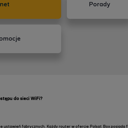
net
Porady
romocje
stępu do sieci WiFi?
 ustawień fabrycznych. Każdy router w ofercie Polsat Box posiada fi