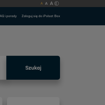
A
A
A
AQ i porady
Zaloguj się do iPolsat Box
Szukaj