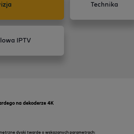
izja
Technika
blowa IPTV
rdego na dekoderze 4K
nętrzne dyski twarde o wskazanych parametrach: