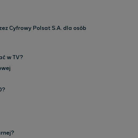
ez Cyfrowy Polsat S.A. dla osób
dać w TV?
owej
D?
arnej?