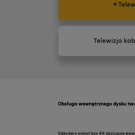
<
Telew
Telewizja ka
Obsługa wewnętrznego dysku twa
Dekodery polsat box 4K obsługują wew