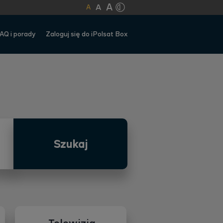
A
A
A
AQ i porady
Zaloguj się do iPolsat Box
Szukaj