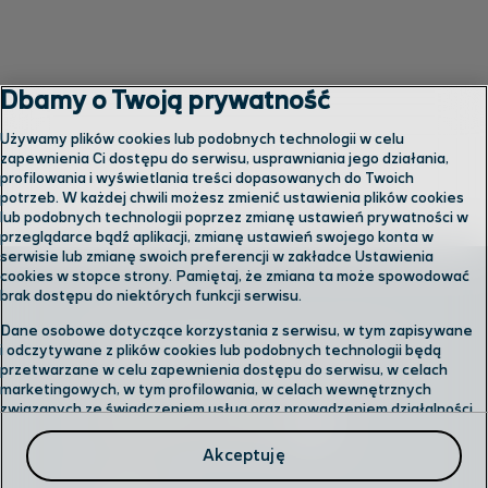
Dbamy o Twoją prywatność
Używamy plików cookies lub podobnych technologii w celu
zapewnienia Ci dostępu do serwisu, usprawniania jego działania,
profilowania i wyświetlania treści dopasowanych do Twoich
potrzeb. W każdej chwili możesz zmienić ustawienia plików cookies
lub podobnych technologii poprzez zmianę ustawień prywatności w
przeglądarce bądź aplikacji, zmianę ustawień swojego konta w
serwisie lub zmianę swoich preferencji w zakładce Ustawienia
cookies w stopce strony. Pamiętaj, że zmiana ta może spowodować
brak dostępu do niektórych funkcji serwisu.
Dane osobowe dotyczące korzystania z serwisu, w tym zapisywane
Skontaktuj się z nami
i odczytywane z plików cookies lub podobnych technologii będą
przetwarzane w celu zapewnienia dostępu do serwisu, w celach
marketingowych, w tym profilowania, w celach wewnętrznych
związanych ze świadczeniem usług oraz prowadzeniem działalności
Odwiedź nas w salonie
gospodarczej, w tym dowodowych, analitycznych i statystycznych,
wykrywania i eliminowania nadużyć oraz w celu wykonywania
Akceptuję
obowiązków wynikających z przepisów prawa. Administratorem
Infolinia