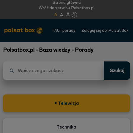
Strona główna
Wróć do serwisu Polsatbox.pl
A
A
A
FAQ i porady
Zaloguj się do iPolsat Box
Polsatbox.pl - Baza wiedzy - Porady
Szukaj
<
Telewizja
Technika