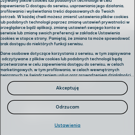
Używamy plików cookies lub podobnych technologii w celu
zapewnienia Ci dostępu do serwisu, usprawniania jego działania,
profilowania i wyświetlania treści dopasowanych do Twoich
potrzeb. W każdej chwili możesz zmienić ustawienia plików cookies
lub podobnych technologii poprzez zmianę ustawień prywatności w
przeglądarce bądź aplikacji, zmianę ustawień swojego konta w
serwisie lub zmianę swoich preferencji w zakładce Ustawienia
cookies w stopce strony. Pamiętaj, że zmiana ta może spowodować
brak dostępu do niektórych funkcji serwisu.
Dane osobowe dotyczące korzystania z serwisu, w tym zapisywane
Skontaktuj się z nami
i odczytywane z plików cookies lub podobnych technologii będą
przetwarzane w celu zapewnienia dostępu do serwisu, w celach
marketingowych, w tym profilowania, w celach wewnętrznych
związanych ze świadczeniem usług oraz prowadzeniem działalności
Odwiedź nas w salonie
gospodarczej, w tym dowodowych, analitycznych i statystycznych,
wykrywania i eliminowania nadużyć oraz w celu wykonywania
Akceptuję
obowiązków wynikających z przepisów prawa. Administratorem
Infolinia
Twoich danych jest
Cyfrowy Polsat S.A.
Przysługuje Ci prawo do dostępu do danych, ich usunięcia,
Odrzucam
ograniczenia przetwarzania, przenoszenia, sprzeciwu, sprostowania
oraz cofnięcia zgód w każdym czasie.
Ustawienia
Szczegółowe informacje dotyczące przetwarzania danych oraz
przysługujących Ci uprawnień, informacje dotyczące plików cookies