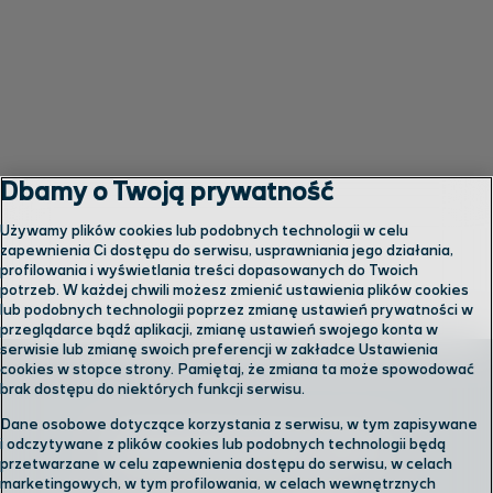
Dbamy o Twoją prywatność
Używamy plików cookies lub podobnych technologii w celu
zapewnienia Ci dostępu do serwisu, usprawniania jego działania,
profilowania i wyświetlania treści dopasowanych do Twoich
potrzeb. W każdej chwili możesz zmienić ustawienia plików cookies
lub podobnych technologii poprzez zmianę ustawień prywatności w
przeglądarce bądź aplikacji, zmianę ustawień swojego konta w
serwisie lub zmianę swoich preferencji w zakładce Ustawienia
cookies w stopce strony. Pamiętaj, że zmiana ta może spowodować
brak dostępu do niektórych funkcji serwisu.
Dane osobowe dotyczące korzystania z serwisu, w tym zapisywane
Skontaktuj się z nami
i odczytywane z plików cookies lub podobnych technologii będą
przetwarzane w celu zapewnienia dostępu do serwisu, w celach
marketingowych, w tym profilowania, w celach wewnętrznych