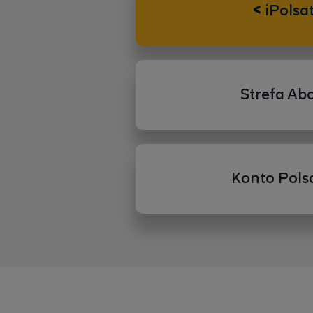
<
iPolsa
Strefa Ab
Konto Pols