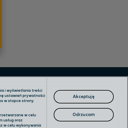
a i wyświetlania treści
anę ustawień prywatności
Akceptuję
es w stopce strony.
Odrzucam
przetwarzane w celu
m usług oraz
raz w celu wykonywania