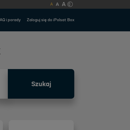
A
A
A
AQ i porady
Zaloguj się do iPolsat Box
Szukaj