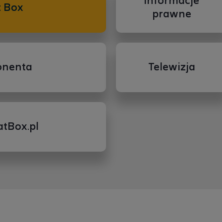
Informacje
t Box
prawne
onenta
Telewizja
atBox.pl