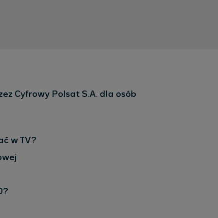
ez Cyfrowy Polsat S.A. dla osób
dać w TV?
owej
D?